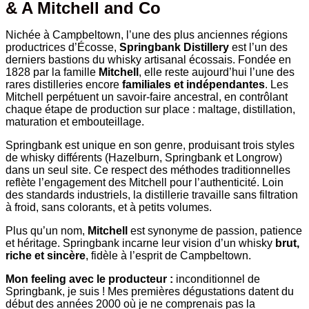
& A Mitchell and Co
Nichée à Campbeltown, l’une des plus anciennes régions
productrices d’Écosse,
Springbank Distillery
est l’un des
derniers bastions du whisky artisanal écossais. Fondée en
1828 par la famille
Mitchell
, elle reste aujourd’hui l’une des
rares distilleries encore
familiales et indépendantes
. Les
Mitchell perpétuent un savoir-faire ancestral, en contrôlant
chaque étape de production sur place : maltage, distillation,
maturation et embouteillage.
Springbank est unique en son genre, produisant trois styles
de whisky différents (Hazelburn, Springbank et Longrow)
dans un seul site. Ce respect des méthodes traditionnelles
reflète l’engagement des Mitchell pour l’authenticité. Loin
des standards industriels, la distillerie travaille sans filtration
à froid, sans colorants, et à petits volumes.
Plus qu’un nom,
Mitchell
est synonyme de passion, patience
et héritage. Springbank incarne leur vision d’un whisky
brut,
riche et sincère
, fidèle à l’esprit de Campbeltown.
Mon feeling avec le producteur :
inconditionnel de
Springbank, je suis ! Mes premières dégustations datent du
début des années 2000 où je ne comprenais pas la