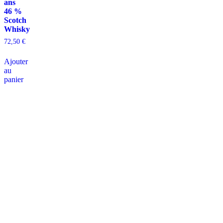
ans
46 %
Scotch
Whisky
72,50
€
Ajouter
au
panier
D
isponible chez
Gare à la Cave
à Bailleul – Hauts de France – Flandres – 59
Livraisons gratuites
sur BAILLEUL /
et sous conditions
en périphérie et sur LILLE et sa
métropole * – Armentières – Nieppe – Méteren – La Chapelle d’Armentières – Boeschèpe
– St Jans Cappel –
Ste Marie Cappel – Caestre – Steenwerck – Steenvoorde –
Hazebrouck – Merris – Berthen – Marcq en Baroeul – Mouvaux – Lomme –
Wambrechies – Wasquehal – Tourcoing – Roubaix – Bondues – Marquette lez Lille – La
Madeleine – Villeneuve d’Ascq – Englos – Linselles – Erquinghem – Pérenchies – Mons en
Baroeul – Croix
* selon conditions générales de vente