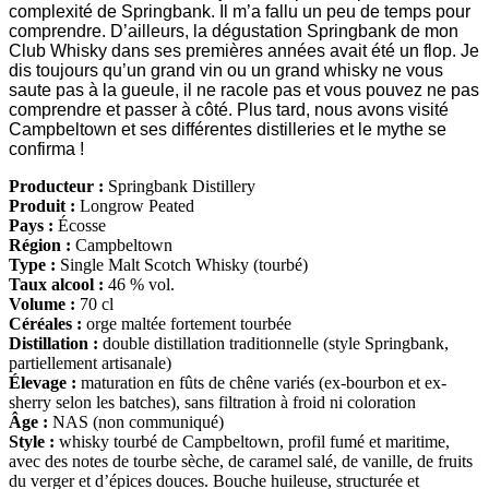
complexité de Springbank. Il m’a fallu un peu de temps pour
comprendre. D’ailleurs, la dégustation Springbank de mon
Club Whisky dans ses premières années avait été un flop. Je
dis toujours qu’un grand vin ou un grand whisky ne vous
saute pas à la gueule, il ne racole pas et vous pouvez ne pas
comprendre et passer à côté. Plus tard, nous avons visité
Campbeltown et ses différentes distilleries et le mythe se
confirma !
Producteur :
Springbank Distillery
Produit :
Longrow Peated
Pays :
Écosse
Région :
Campbeltown
Type :
Single Malt Scotch Whisky (tourbé)
Taux alcool :
46 % vol.
Volume :
70 cl
Céréales :
orge maltée fortement tourbée
Distillation :
double distillation traditionnelle (style Springbank,
partiellement artisanale)
Élevage :
maturation en fûts de chêne variés (ex-bourbon et ex-
sherry selon les batches), sans filtration à froid ni coloration
Âge :
NAS (non communiqué)
Style :
whisky tourbé de Campbeltown, profil fumé et maritime,
avec des notes de tourbe sèche, de caramel salé, de vanille, de fruits
du verger et d’épices douces. Bouche huileuse, structurée et