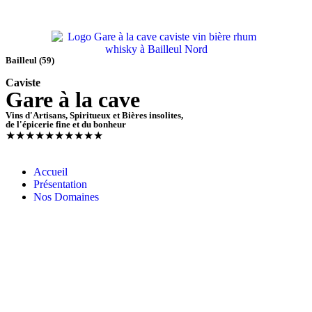
Bailleul (59)
Caviste
Gare à la cave
Vins d'Artisans, Spiritueux et Bières insolites,
de l'épicerie fine et du bonheur
★
★
★
★
★
★
★
★
★
★
Accueil
Présentation
Nos Domaines