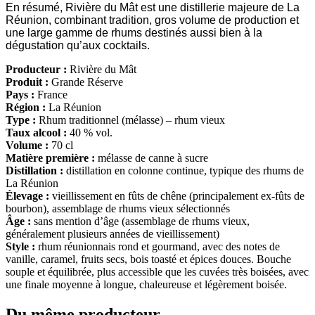
En résumé, Rivière du Mât est une distillerie majeure de La
Réunion, combinant tradition, gros volume de production et
une large gamme de rhums destinés aussi bien à la
dégustation qu’aux cocktails.
Producteur :
Rivière du Mât
Produit :
Grande Réserve
Pays :
France
Région :
La Réunion
Type :
Rhum traditionnel (mélasse) – rhum vieux
Taux alcool :
40 % vol.
Volume :
70 cl
Matière première :
mélasse de canne à sucre
Distillation :
distillation en colonne continue, typique des rhums de
La Réunion
Élevage :
vieillissement en fûts de chêne (principalement ex-fûts de
bourbon), assemblage de rhums vieux sélectionnés
Âge :
sans mention d’âge (assemblage de rhums vieux,
généralement plusieurs années de vieillissement)
Style :
rhum réunionnais rond et gourmand, avec des notes de
vanille, caramel, fruits secs, bois toasté et épices douces. Bouche
souple et équilibrée, plus accessible que les cuvées très boisées, avec
une finale moyenne à longue, chaleureuse et légèrement boisée.
Du même producteur ...