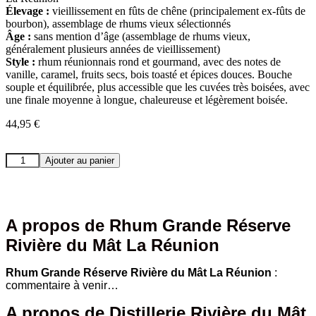
Élevage :
vieillissement en fûts de chêne (principalement ex-fûts de
bourbon), assemblage de rhums vieux sélectionnés
Âge :
sans mention d’âge (assemblage de rhums vieux,
généralement plusieurs années de vieillissement)
Style :
rhum réunionnais rond et gourmand, avec des notes de
vanille, caramel, fruits secs, bois toasté et épices douces. Bouche
souple et équilibrée, plus accessible que les cuvées très boisées, avec
une finale moyenne à longue, chaleureuse et légèrement boisée.
44,95
€
quantité
Ajouter au panier
de
Rhum
Grande
Réserve
Rivière
A propos de Rhum Grande Réserve
du
Rivière du Mât La Réunion
Mât
La
Réunion
Rhum Grande Réserve Rivière du Mât La Réunion
:
commentaire à venir…
A propos de Distillerie Rivière du Mât