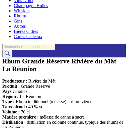
Vins Doux
Champagne Bulles
Whiskies
Rhums
Gins
Autres
Bières Cidres
Cartes Cadeaux
Recherche
de
produits
Rhum Grande Réserve Rivière du Mât
La Réunion
Producteur :
Rivière du Mât
Produit :
Grande Réserve
Pays :
France
Région :
La Réunion
Type :
Rhum traditionnel (mélasse) – rhum vieux
Taux alcool :
40 % vol.
Volume :
70 cl
Matière première :
mélasse de canne à sucre
Distillation :
distillation en colonne continue, typique des rhums de
La Réunion