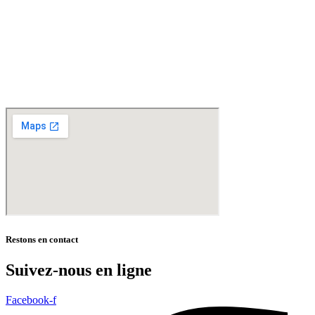
Livraisons gratuites
sur BAILLEUL /
et sous conditions
en périphérie et sur LILLE et sa
métropole * – Armentières – Nieppe – Méteren – La Chapelle d’Armentières – Boeschèpe
– St Jans Cappel –
Ste Marie Cappel – Caestre – Steenwerck – Steenvoorde –
Hazebrouck – Merris – Berthen – Marcq en Baroeul – Mouvaux – Lomme –
Wambrechies – Wasquehal – Tourcoing – Roubaix – Bondues – Marquette lez Lille – La
Madeleine – Villeneuve d’Ascq – Englos – Linselles – Erquinghem – Pérenchies – Mons en
Baroeul – Croix
* selon conditions générales de vente
Restons en contact
Suivez-nous en ligne
Facebook-f