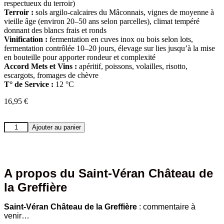
respectueux du terroir)
Terroir :
sols argilo-calcaires du Mâconnais, vignes de moyenne à
vieille âge (environ 20–50 ans selon parcelles), climat tempéré
donnant des blancs frais et ronds
Vinification :
fermentation en cuves inox ou bois selon lots,
fermentation contrôlée 10–20 jours, élevage sur lies jusqu’à la mise
en bouteille pour apporter rondeur et complexité
Accord Mets et Vins :
apéritif, poissons, volailles, risotto,
escargots, fromages de chèvre
T° de Service :
12 °C
16,95
€
quantité
Ajouter au panier
de
Saint-
Véran
Château
de
A propos du Saint-Véran Château de
la
la Greffière
Greffière
Saint-Véran Château de la Greffière
: commentaire à
venir…