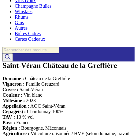
Vins Doux
Champagne Bulles
Whiskies
Rhums
Gins
Autres
Bières Cidres
Cartes Cadeaux
Recherche
de
produits
Saint-Véran Château de la Greffière
Domaine :
Château de la Greffière
Vigneron :
Famille Greuzard
Cuvée :
Saint-Véran
Couleur :
Vin blanc
Millésime :
2023
Appellation :
AOC Saint-Véran
Cépage(s) :
Chardonnay 100%
TAV :
13 % vol
Pays :
France
Région :
Bourgogne, Mâconnais
Agriculture :
Viticulture raisonnée / HVE (selon domaine, travail