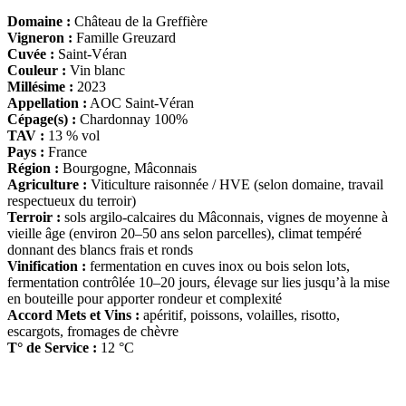
Domaine :
Château de la Greffière
Vigneron :
Famille Greuzard
Cuvée :
Saint-Véran
Couleur :
Vin blanc
Millésime :
2023
Appellation :
AOC Saint-Véran
Cépage(s) :
Chardonnay 100%
TAV :
13 % vol
Pays :
France
Région :
Bourgogne, Mâconnais
Agriculture :
Viticulture raisonnée / HVE (selon domaine, travail
respectueux du terroir)
Terroir :
sols argilo-calcaires du Mâconnais, vignes de moyenne à
vieille âge (environ 20–50 ans selon parcelles), climat tempéré
donnant des blancs frais et ronds
Vinification :
fermentation en cuves inox ou bois selon lots,
fermentation contrôlée 10–20 jours, élevage sur lies jusqu’à la mise
en bouteille pour apporter rondeur et complexité
Accord Mets et Vins :
apéritif, poissons, volailles, risotto,
escargots, fromages de chèvre
T° de Service :
12 °C
D
isponible chez
Gare à la Cave
à Bailleul – Hauts de France – Flandres – 59