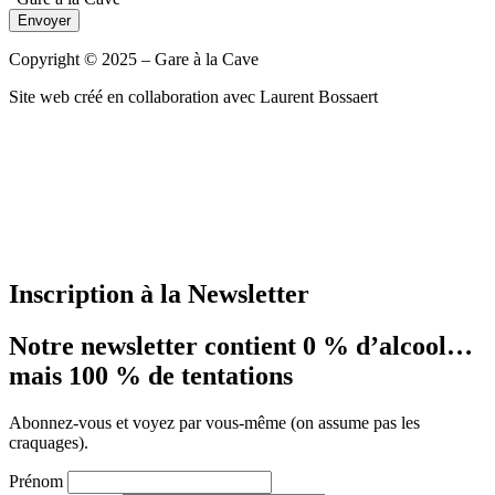
Envoyer
Copyright © 2025 – Gare à la Cave
Site web créé en collaboration avec Laurent Bossaert
Champagne Marguet
disponible chez Gare à la Cave à Bailleul – Hauts de France –
Flandres – 59
Livraisons gratuites
sur LILLE et sa métropole – Armentières – Nieppe – Méteren – La
Chapelle d’Armentières – Boeschèpe – St Jans Cappel –
Ste Marie Cappel – Caestre – Steenwerck – Steenvoorde – Hazebrouck – Merris –
Berthen – etc …
Inscription à la Newsletter
Notre newsletter contient 0 % d’alcool…
mais 100 % de tentations
Abonnez-vous et voyez par vous-même (on assume pas les
craquages).
Prénom