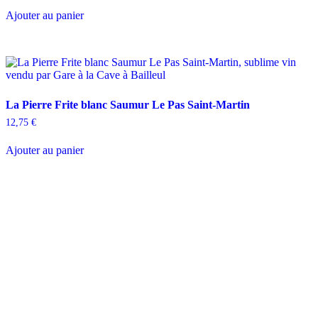
Ajouter au panier
La Pierre Frite blanc Saumur Le Pas Saint-Martin
12,75
€
Ajouter au panier
D
isponible chez
Gare à la Cave
à Bailleul – Hauts de France – Flandres – 59
Livraisons gratuites
sur BAILLEUL /
et sous conditions
en périphérie et sur LILLE et sa
métropole * – Armentières – Nieppe – Méteren – La Chapelle d’Armentières – Boeschèpe
– St Jans Cappel –
Ste Marie Cappel – Caestre – Steenwerck – Steenvoorde –
Hazebrouck – Merris – Berthen – Marcq en Baroeul – Mouvaux – Lomme –
Wambrechies – Wasquehal – Tourcoing – Roubaix – Bondues – Marquette lez Lille – La
Madeleine – Villeneuve d’Ascq – Englos – Linselles – Erquinghem – Pérenchies – Mons en
Baroeul – Croix
* selon conditions générales de vente