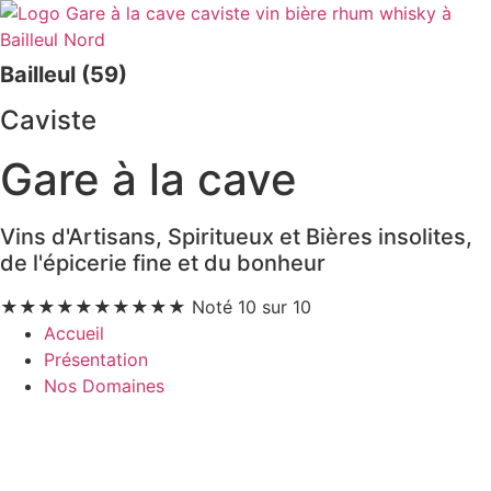
Bailleul (59)
Caviste
Gare à la cave
Vins d'Artisans, Spiritueux et Bières insolites,
de l'épicerie fine et du bonheur
★
★
★
★
★
★
★
★
★
★
Noté 10 sur 10
Accueil
Présentation
Nos Domaines