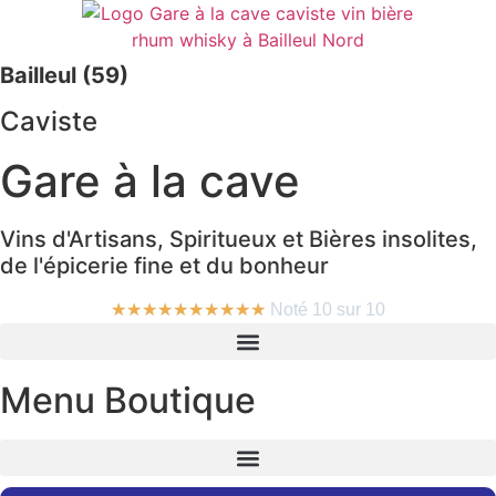
Bailleul (59)
Caviste
Gare à la cave
Vins d'Artisans, Spiritueux et Bières insolites,
de l'épicerie fine et du bonheur
★
★
★
★
★
★
★
★
★
★
Noté 10 sur 10
Menu Boutique