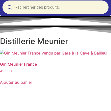
Recherche
de
produits
Distillerie Meunier
Gin Meunier France
43,50
€
Ajouter au panier
D
isponible chez
Gare à la Cave
à Bailleul – Hauts de
France – Flandres – 59