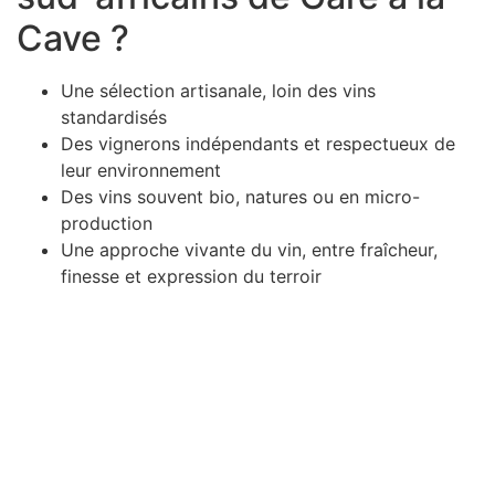
Cave ?
Une sélection artisanale, loin des vins
standardisés
Des vignerons indépendants et respectueux de
leur environnement
Des vins souvent bio, natures ou en micro-
production
Une approche vivante du vin, entre fraîcheur,
finesse et expression du terroir
D
isponible chez
Gare à la Cave
à Bailleul – Hauts de
France – Flandres – 59
Livraisons gratuites
sur BAILLEUL /
et sous conditions
en
périphérie et sur LILLE et sa métropole * – Armentières –
Nieppe – Méteren – La Chapelle d’Armentières – Boeschèpe
– St Jans Cappel –
Ste Marie Cappel – Caestre –
Steenwerck – Steenvoorde – Hazebrouck – Merris –
Berthen – Marcq en Baroeul – Mouvaux – Lomme –
Wambrechies – Wasquehal – Tourcoing – Roubaix –