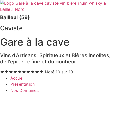
Bailleul (59)
Caviste
Gare à la cave
Vins d'Artisans, Spiritueux et Bières insolites,
de l'épicerie fine et du bonheur
★
★
★
★
★
★
★
★
★
★
Noté 10 sur 10
Accueil
Présentation
Nos Domaines