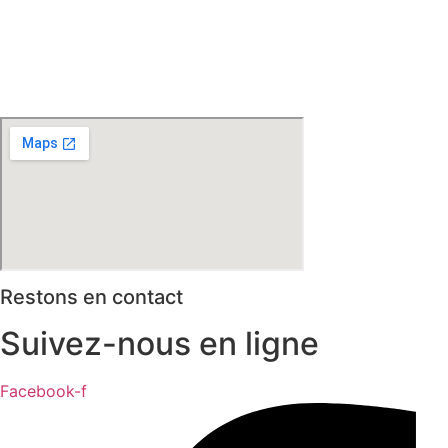
Bondues – Marquette lez Lille – La Madeleine – Villeneuve
d’Ascq – Englos – Linselles – Erquinghem – Pérenchies –
Mons en Baroeul – Croix
* selon conditions générales de vente
Restons en contact
Suivez-nous en ligne
Facebook-f