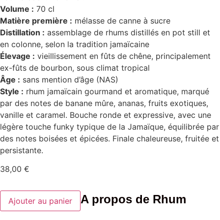
Volume :
70 cl
Matière première :
mélasse de canne à sucre
Distillation :
assemblage de rhums distillés en pot still et
en colonne, selon la tradition jamaïcaine
Élevage :
vieillissement en fûts de chêne, principalement
ex-fûts de bourbon, sous climat tropical
Âge :
sans mention d’âge (NAS)
Style :
rhum jamaïcain gourmand et aromatique, marqué
par des notes de banane mûre, ananas, fruits exotiques,
vanille et caramel. Bouche ronde et expressive, avec une
légère touche funky typique de la Jamaïque, équilibrée par
des notes boisées et épicées. Finale chaleureuse, fruitée et
persistante.
38,00
€
quantité
A propos de Rhum
Ajouter au panier
de
Rhum
Yellow