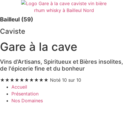
Bailleul (59)
Caviste
Gare à la cave
Vins d'Artisans, Spiritueux et Bières insolites,
de l'épicerie fine et du bonheur
★
★
★
★
★
★
★
★
★
★
Noté 10 sur 10
Accueil
Présentation
Nos Domaines