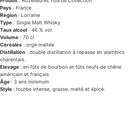
Produit :
Rozelieures Tourbé Collection
Pays
: France
Région
: Lorraine
Type
: Single Malt Whisky
Taux alcool
: 46 % vol.
Volume
: 70 cl
Céréales
: orge maltée
Distillation
: double distillation à repasse en alambics
charentais.
Elevage
: en fûts de bourbon et fûts neufs de chêne
américain et français.
Âge
: 3 ans minimum
Style
: tourbe intense, grasse, malté et épicé.
D
isponible chez
Gare à la Cave
à Bailleul – Hauts de
France – Flandres – 59
Livraisons gratuites
sur BAILLEUL /
et sous conditions
en
périphérie et sur LILLE et sa métropole * – Armentières –
Nieppe – Méteren – La Chapelle d’Armentières – Boeschèpe
– St Jans Cappel –
Ste Marie Cappel – Caestre –