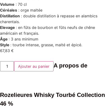
Volume
: 70 cl
Céréales
: orge maltée
Distillation
: double distillation à repasse en alambics
charentais.
Elevage
: en fûts de bourbon et fûts neufs de chêne
américain et français.
Âge
: 3 ans minimum
Style
: tourbe intense, grasse, malté et épicé.
67,83
€
quantité
A propos de
Ajouter au panier
de
Rozelieures
Whisky
Tourbé
Collection
46
%
Rozelieures Whisky Tourbé Collection
46 %