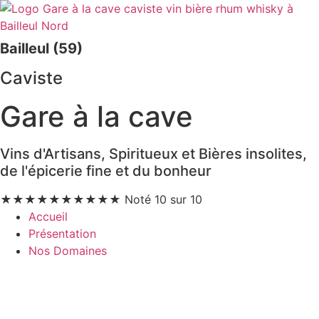
Bailleul (59)
Caviste
Gare à la cave
Vins d'Artisans, Spiritueux et Bières insolites,
de l'épicerie fine et du bonheur
★
★
★
★
★
★
★
★
★
★
Noté 10 sur 10
Accueil
Présentation
Nos Domaines