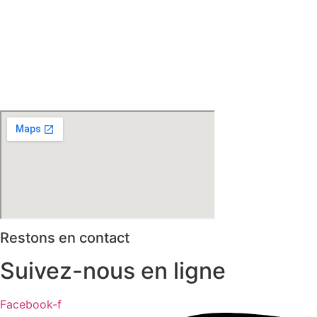
Steenwerck – Steenvoorde – Hazebrouck – Merris –
Berthen – Marcq en Baroeul – Mouvaux – Lomme –
Wambrechies – Wasquehal – Tourcoing – Roubaix –
Bondues – Marquette lez Lille – La Madeleine – Villeneuve
d’Ascq – Englos – Linselles – Erquinghem – Pérenchies –
Mons en Baroeul – Croix
* selon conditions générales de vente
Restons en contact
Suivez-nous en ligne
Facebook-f