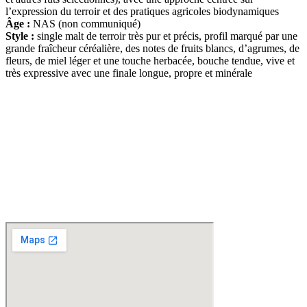
l’expression du terroir et des pratiques agricoles biodynamiques
Âge :
NAS (non communiqué)
Style :
single malt de terroir très pur et précis, profil marqué par une
grande fraîcheur céréalière, des notes de fruits blancs, d’agrumes, de
fleurs, de miel léger et une touche herbacée, bouche tendue, vive et
très expressive avec une finale longue, propre et minérale
D
isponible chez
Gare à la Cave
à Bailleul – Hauts de France – Flandres – 59
Livraisons gratuites
sur BAILLEUL /
et sous conditions
en périphérie et sur LILLE et sa
métropole * – Armentières – Nieppe – Méteren – La Chapelle d’Armentières – Boeschèpe
– St Jans Cappel –
Ste Marie Cappel – Caestre – Steenwerck – Steenvoorde –
Hazebrouck – Merris – Berthen – Marcq en Baroeul – Mouvaux – Lomme –
Wambrechies – Wasquehal – Tourcoing – Roubaix – Bondues – Marquette lez Lille – La
Madeleine – Villeneuve d’Ascq – Englos – Linselles – Erquinghem – Pérenchies – Mons en
Baroeul – Croix
* selon conditions générales de vente