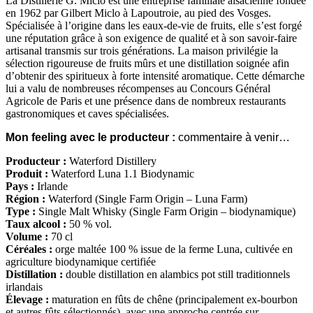
La Distillerie G. Miclo est une entreprise familiale alsacienne fondée
en 1962 par Gilbert Miclo à Lapoutroie, au pied des Vosges.
Spécialisée à l’origine dans les eaux-de-vie de fruits, elle s’est forgé
une réputation grâce à son exigence de qualité et à son savoir-faire
artisanal transmis sur trois générations. La maison privilégie la
sélection rigoureuse de fruits mûrs et une distillation soignée afin
d’obtenir des spiritueux à forte intensité aromatique. Cette démarche
lui a valu de nombreuses récompenses au Concours Général
Agricole de Paris et une présence dans de nombreux restaurants
gastronomiques et caves spécialisées.
Mon feeling avec le producteur :
commentaire à venir…
Producteur :
Waterford Distillery
Produit :
Waterford Luna 1.1 Biodynamic
Pays :
Irlande
Région :
Waterford (Single Farm Origin – Luna Farm)
Type :
Single Malt Whisky (Single Farm Origin – biodynamique)
Taux alcool :
50 % vol.
Volume :
70 cl
Céréales :
orge maltée 100 % issue de la ferme Luna, cultivée en
agriculture biodynamique certifiée
Distillation :
double distillation en alambics pot still traditionnels
irlandais
Élevage :
maturation en fûts de chêne (principalement ex-bourbon
et autres fûts sélectionnés), avec une approche centrée sur