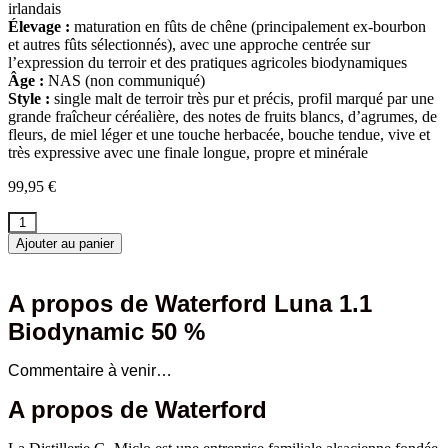
irlandais
Élevage :
maturation en fûts de chêne (principalement ex-bourbon
et autres fûts sélectionnés), avec une approche centrée sur
l’expression du terroir et des pratiques agricoles biodynamiques
Âge :
NAS (non communiqué)
Style :
single malt de terroir très pur et précis, profil marqué par une
grande fraîcheur céréalière, des notes de fruits blancs, d’agrumes, de
fleurs, de miel léger et une touche herbacée, bouche tendue, vive et
très expressive avec une finale longue, propre et minérale
99,95
€
quantité
de
Ajouter au panier
Waterford
Luna
1.1
A propos de Waterford Luna 1.1
Biodynamic
Biodynamic 50 %
50%
Commentaire à venir…
A propos de Waterford