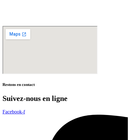
Madeleine – Villeneuve d’Ascq – Englos – Linselles – Erquinghem – Pérenchies – Mons en
Baroeul – Croix
* selon conditions générales de vente
Restons en contact
Suivez-nous en ligne
Facebook-f