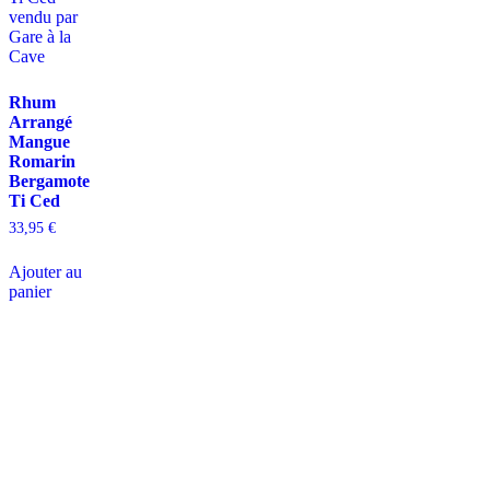
Rhum
Arrangé
Mangue
Romarin
Bergamote
Ti Ced
33,95
€
Ajouter au
panier
D
isponible chez
Gare à la Cave
à Bailleul – Hauts de France – Flandres – 59
Livraisons gratuites
sur BAILLEUL /
et sous conditions
en périphérie et sur LILLE et sa
métropole * – Armentières – Nieppe – Méteren – La Chapelle d’Armentières – Boeschèpe
– St Jans Cappel –
Ste Marie Cappel – Caestre – Steenwerck – Steenvoorde –
Hazebrouck – Merris – Berthen – Marcq en Baroeul – Mouvaux – Lomme –
Wambrechies – Wasquehal – Tourcoing – Roubaix – Bondues – Marquette lez Lille – La