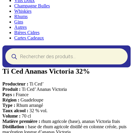
Vins Doux
Champagne Bulles
Whiskies
Rhums
Gins
Autres
Bières Cidres
Cartes Cadeaux
Recherche
de
produits
Ti Ced Ananas Victoria 32%
Producteur :
Ti Ced’
Produit :
Ti Ced’ Ananas Victoria
Pays :
France
Région :
Guadeloupe
Type :
Rhum arrangé
Taux alcool :
32 % vol.
Volume :
70 cl
Matière première :
rhum agricole (base), ananas Victoria frais
Distillation :
base de rhum agricole distillé en colonne créole, puis
macération longue d’ananas Victoria