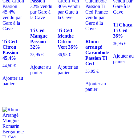
Ti Chaça
Ti Ced
Ti Ced
Ti Ced
Mangue
Menthe
36%
Ti Ced
Passion
Citron
Rhum
36,95
€
Citron
32%
Vert 36%
arrangé
Passion
Carambole
33,95
€
36,95
€
Ajouter au
45,4%
Passion Ti
panier
Ced
44,50
€
Ajouter au
Ajouter au
33,95
€
panier
panier
Ajouter au
panier
Ajouter au
panier