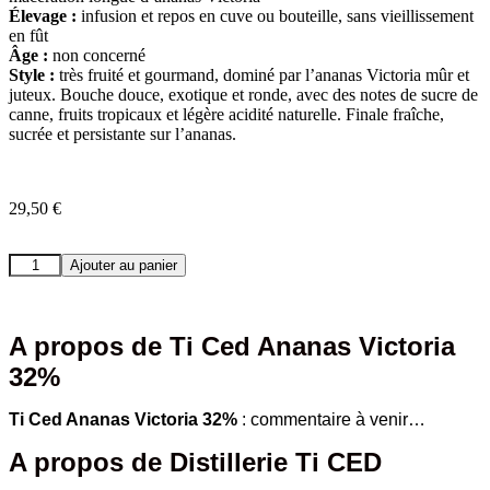
Élevage :
infusion et repos en cuve ou bouteille, sans vieillissement
en fût
Âge :
non concerné
Style :
très fruité et gourmand, dominé par l’ananas Victoria mûr et
juteux. Bouche douce, exotique et ronde, avec des notes de sucre de
canne, fruits tropicaux et légère acidité naturelle. Finale fraîche,
sucrée et persistante sur l’ananas.
29,50
€
quantité
Ajouter au panier
de
Ti
Ced
Ananas
A propos de
Ti Ced Ananas Victoria
Victoria
32%
32%
Ti Ced Ananas Victoria 32%
: commentaire à venir…
A propos de Distillerie Ti CED