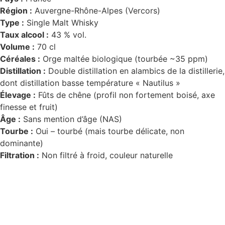
Région :
Auvergne-Rhône-Alpes (Vercors)
Type :
Single Malt Whisky
Taux alcool :
43 % vol.
Volume :
70 cl
Céréales :
Orge maltée biologique (tourbée ~35 ppm)
Distillation :
Double distillation en alambics de la distillerie,
dont distillation basse température « Nautilus »
Élevage :
Fûts de chêne (profil non fortement boisé, axe
finesse et fruit)
Âge :
Sans mention d’âge (NAS)
Tourbe :
Oui – tourbé (mais tourbe délicate, non
dominante)
Filtration :
Non filtré à froid, couleur naturelle
D
isponible chez
Gare à la Cave
à Bailleul – Hauts de
France – Flandres – 59