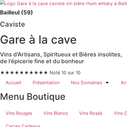
Bailleul (59)
Caviste
Gare à la cave
Vins d'Artisans, Spiritueux et Bières insolites,
de l'épicerie fine et du bonheur
★
★
★
★
★
★
★
★
★
★
Noté 10 sur 10
Accueil
Présentation
Nos Domaines
Ac
Menu Boutique
Vins Rouges
Vins Blancs
Vins Rosés
Vins 
Cartes Cadeaux