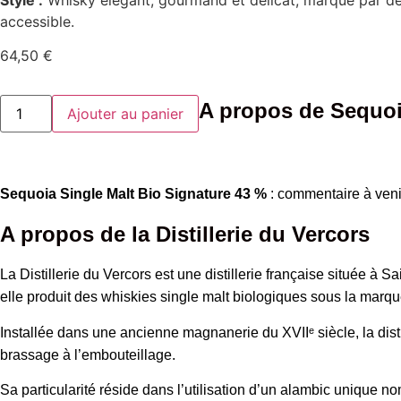
Style :
Whisky élégant, gourmand et délicat, marqué par des no
accessible.
64,50
€
quantité
A propos de Sequoi
Ajouter au panier
de
Sequoia
Single
Malt
Bio
Signature
Sequoia Single Malt Bio Signature 43 %
: commentaire à ven
43
%
A propos de la Distillerie du Vercors
La Distillerie du Vercors est une distillerie française située 
elle produit des whiskies single malt biologiques sous la marq
Installée dans une ancienne magnanerie du XVIIᵉ siècle, la distil
brassage à l’embouteillage.
Sa particularité réside dans l’utilisation d’un alambic unique n