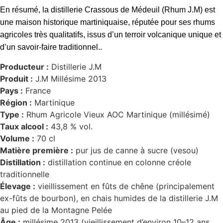
En résumé, la distillerie Crassous de Médeuil (Rhum J.M) est
une maison historique martiniquaise, réputée pour ses rhums
agricoles très qualitatifs, issus d’un terroir volcanique unique et
d’un savoir-faire traditionnel..
Producteur :
Distillerie J.M
Produit :
J.M Millésime 2013
Pays :
France
Région :
Martinique
Type :
Rhum Agricole Vieux AOC Martinique (millésimé)
Taux alcool :
43,8 % vol.
Volume :
70 cl
Matière première :
pur jus de canne à sucre (vesou)
Distillation :
distillation continue en colonne créole
traditionnelle
Élevage :
vieillissement en fûts de chêne (principalement
ex-fûts de bourbon), en chais humides de la distillerie J.M
au pied de la Montagne Pelée
Âge :
millésime 2013 (vieillissement d’environ 10–12 ans