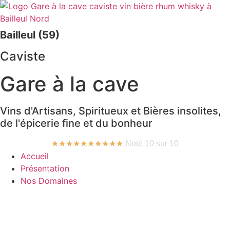
Bailleul (59)
Caviste
Gare à la cave
Vins d'Artisans, Spiritueux et Bières insolites,
de l'épicerie fine et du bonheur
★
★
★
★
★
★
★
★
★
★
Noté 10 sur 10
Accueil
Présentation
Nos Domaines