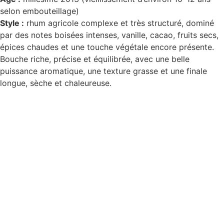
selon embouteillage)
Style :
rhum agricole complexe et très structuré, dominé
par des notes boisées intenses, vanille, cacao, fruits secs,
épices chaudes et une touche végétale encore présente.
Bouche riche, précise et équilibrée, avec une belle
puissance aromatique, une texture grasse et une finale
longue, sèche et chaleureuse.
D
isponible chez
Gare à la Cave
à Bailleul – Hauts de
France – Flandres – 59
Livraisons gratuites
sur BAILLEUL /
et sous conditions
en
périphérie et sur LILLE et sa métropole * – Armentières –
Nieppe – Méteren – La Chapelle d’Armentières – Boeschèpe
– St Jans Cappel –
Ste Marie Cappel – Caestre –
Steenwerck – Steenvoorde – Hazebrouck – Merris –
Berthen – Marcq en Baroeul – Mouvaux – Lomme –
Wambrechies – Wasquehal – Tourcoing – Roubaix –
Bondues – Marquette lez Lille – La Madeleine – Villeneuve
d’Ascq – Englos – Linselles – Erquinghem – Pérenchies –
Mons en Baroeul – Croix