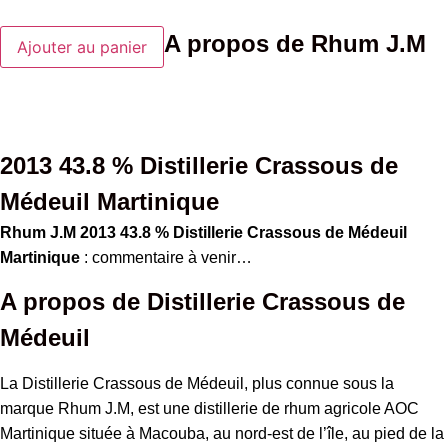
quantité
A propos de Rhum J.M
Ajouter au panier
de
Rhum
J.M
2013
43.8
%
Distillerie
Crassous
2013 43.8 % Distillerie Crassous de
de
Médeuil
Médeuil Martinique
Martinique
Rhum J.M 2013 43.8 % Distillerie Crassous de Médeuil
Martinique
: commentaire à venir…
A propos de Distillerie Crassous de
Médeuil
La Distillerie Crassous de Médeuil, plus connue sous la
marque Rhum J.M, est une distillerie de rhum agricole AOC
Martinique située à Macouba, au nord-est de l’île, au pied de la