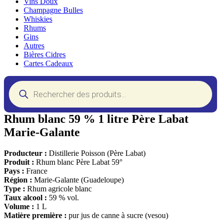
Vins Doux
Champagne Bulles
Whiskies
Rhums
Gins
Autres
Bières Cidres
Cartes Cadeaux
Recherche
de
produits
Rhum blanc 59 % 1 litre Père Labat
Marie-Galante
Producteur :
Distillerie Poisson (Père Labat)
Produit :
Rhum blanc Père Labat 59°
Pays :
France
Région :
Marie-Galante (Guadeloupe)
Type :
Rhum agricole blanc
Taux alcool :
59 % vol.
Volume :
1 L
Matière première :
pur jus de canne à sucre (vesou)