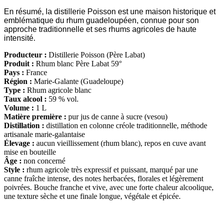
En résumé, la distillerie Poisson est une maison historique et
emblématique du rhum guadeloupéen, connue pour son
approche traditionnelle et ses rhums agricoles de haute
intensité.
Producteur :
Distillerie Poisson (Père Labat)
Produit :
Rhum blanc Père Labat 59°
Pays :
France
Région :
Marie-Galante (Guadeloupe)
Type :
Rhum agricole blanc
Taux alcool :
59 % vol.
Volume :
1 L
Matière première :
pur jus de canne à sucre (vesou)
Distillation :
distillation en colonne créole traditionnelle, méthode
artisanale marie-galantaise
Élevage :
aucun vieillissement (rhum blanc), repos en cuve avant
mise en bouteille
Âge :
non concerné
Style :
rhum agricole très expressif et puissant, marqué par une
canne fraîche intense, des notes herbacées, florales et légèrement
poivrées. Bouche franche et vive, avec une forte chaleur alcoolique,
une texture sèche et une finale longue, végétale et épicée.
D
isponible chez
Gare à la Cave
à Bailleul – Hauts de France – Flandres – 59