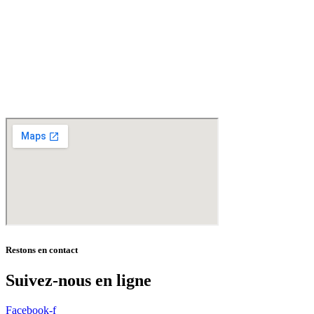
Livraisons gratuites
sur BAILLEUL /
et sous conditions
en périphérie et sur LILLE et sa
métropole * – Armentières – Nieppe – Méteren – La Chapelle d’Armentières – Boeschèpe
– St Jans Cappel –
Ste Marie Cappel – Caestre – Steenwerck – Steenvoorde –
Hazebrouck – Merris – Berthen – Marcq en Baroeul – Mouvaux – Lomme –
Wambrechies – Wasquehal – Tourcoing – Roubaix – Bondues – Marquette lez Lille – La
Madeleine – Villeneuve d’Ascq – Englos – Linselles – Erquinghem – Pérenchies – Mons en
Baroeul – Croix
* selon conditions générales de vente
Restons en contact
Suivez-nous en ligne
Facebook-f