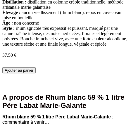
Distillation :
distillation en colonne créole traditionnelle, méthode
artisanale marie-galantaise
Élevage :
aucun vieillissement (rhum blanc), repos en cuve avant
mise en bouteille
Âge :
non concerné
Style :
rhum agricole très expressif et puissant, marqué par une
canne fraîche intense, des notes herbacées, florales et légèrement
poivrées. Bouche franche et vive, avec une forte chaleur alcoolique,
une texture sèche et une finale longue, végétale et épicée.
37,50
€
quantité
Ajouter au panier
de
Rhum
blanc
59
%
A propos de Rhum blanc 59 % 1 litre
1
Père Labat Marie-Galante
litre
Père
Labat
Rhum blanc 59 % 1 litre Père Labat Marie-Galante
:
Marie-
commentaire à venir…
Galante