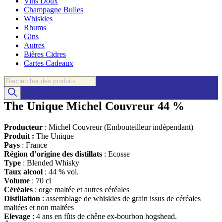
Vins Doux
Champagne Bulles
Whiskies
Rhums
Gins
Autres
Bières Cidres
Cartes Cadeaux
Recherche
de
produits
The Unique Michel Couvreur 44 %
Producteur
: Michel Couvreur (Embouteilleur indépendant)
Produit :
The Unique
Pays
: France
Région d’origine des distillats
: Ecosse
Type
: Blended Whisky
Taux alcool
: 44 % vol.
Volume
: 70 cl
Céréales
: orge maltée et autres céréales
Distillation
: assemblage de whiskies de grain issus de céréales
maltées et non maltées
Elevage
: 4 ans en fûts de chêne ex-bourbon hogshead.