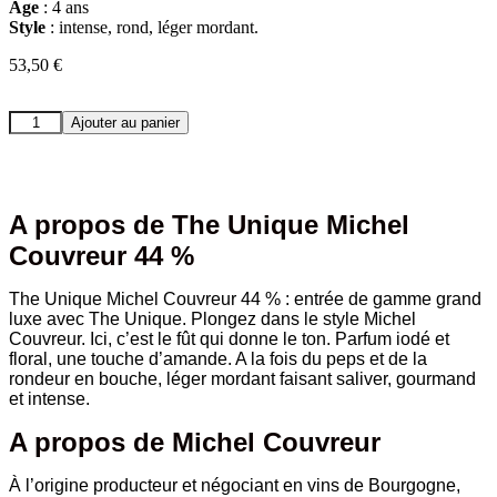
Âge
: 4 ans
Style
: intense, rond, léger mordant.
53,50
€
quantité
Ajouter au panier
de
The
Unique
Michel
Couvreur
A propos de The Unique Michel
44
Couvreur 44 %
%
The Unique Michel Couvreur 44 % : entrée de gamme grand
luxe avec The Unique. Plongez dans le style Michel
Couvreur. Ici, c’est le fût qui donne le ton. Parfum iodé et
floral, une touche d’amande. A la fois du peps et de la
rondeur en bouche, léger mordant faisant saliver, gourmand
et intense.
A propos de Michel Couvreur
À l’origine producteur et négociant en vins de Bourgogne,