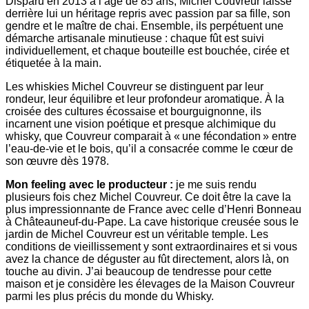
Disparu en 2013 à l’âge de 85 ans, Michel Couvreur laisse
derrière lui un héritage repris avec passion par sa fille, son
gendre et le maître de chai. Ensemble, ils perpétuent une
démarche artisanale minutieuse : chaque fût est suivi
individuellement, et chaque bouteille est bouchée, cirée et
étiquetée à la main.
Les whiskies Michel Couvreur se distinguent par leur
rondeur, leur équilibre et leur profondeur aromatique. À la
croisée des cultures écossaise et bourguignonne, ils
incarnent une vision poétique et presque alchimique du
whisky, que Couvreur comparait à « une fécondation » entre
l’eau-de-vie et le bois, qu’il a consacrée comme le cœur de
son œuvre dès 1978.
Mon feeling avec le producteur :
je me suis rendu
plusieurs fois chez Michel Couvreur. Ce doit être la cave la
plus impressionnante de France avec celle d’Henri Bonneau
à Châteauneuf-du-Pape. La cave historique creusée sous le
jardin de Michel Couvreur est un véritable temple. Les
conditions de vieillissement y sont extraordinaires et si vous
avez la chance de déguster au fût directement, alors là, on
touche au divin. J’ai beaucoup de tendresse pour cette
maison et je considère les élevages de la Maison Couvreur
parmi les plus précis du monde du Whisky.