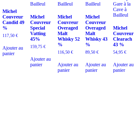
Michel
Couvreur
Michel
Michel
Michel
Candid 49
Couvreur
Couvreur
Couvreur
%
Special
Overaged
Overaged
Michel
Vatting
Malt
Malt
Couvreur
117,50
€
45%
Whisky 52
Whisky 43
Clearach
%
%
43 %
159,75
€
Ajouter au
116,50
€
89,50
€
54,95
€
panier
Ajouter au
panier
Ajouter au
Ajouter au
Ajouter au
panier
panier
panier
D
isponible chez
Gare à la Cave
à Bailleul – Hauts de France – Flandres – 59
Livraisons gratuites
sur BAILLEUL /
et sous conditions
en périphérie et sur LILLE et sa
métropole * – Armentières – Nieppe – Méteren – La Chapelle d’Armentières – Boeschèpe
– St Jans Cappel –
Ste Marie Cappel – Caestre – Steenwerck – Steenvoorde –
Hazebrouck – Merris – Berthen – Marcq en Baroeul – Mouvaux – Lomme –
Wambrechies – Wasquehal – Tourcoing – Roubaix – Bondues – Marquette lez Lille – La
Madeleine – Villeneuve d’Ascq – Englos – Linselles – Erquinghem – Pérenchies – Mons en
Baroeul – Croix