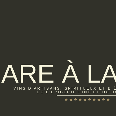
ARE À L
VINS D'ARTISANS, SPIRITUEUX ET BI
DE L'ÉPICERIE FINE ET DU 
★
★
★
★
★
★
★
★
★
★