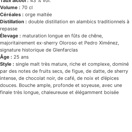
Taux alcool :
43 % vol.
Volume :
70 cl
Céréales :
orge maltée
Distillation :
double distillation en alambics traditionnels à
repasse
Élevage :
maturation longue en fûts de chêne,
majoritairement ex-sherry Oloroso et Pedro Ximénez,
signature historique de Glenfarclas
Âge :
25 ans
Style :
single malt très mature, riche et complexe, dominé
par des notes de fruits secs, de figue, de datte, de sherry
intense, de chocolat noir, de café, de noix et d’épices
douces. Bouche ample, profonde et soyeuse, avec une
finale très longue, chaleureuse et élégamment boisée
D
isponible chez
Gare à la Cave
à Bailleul – Hauts de
France – Flandres – 59
Livraisons gratuites
sur BAILLEUL /
et sous conditions
en
périphérie et sur LILLE et sa métropole * – Armentières –
Nieppe – Méteren – La Chapelle d’Armentières – Boeschèpe