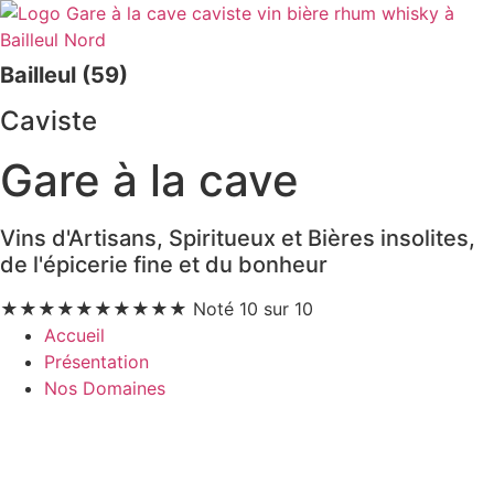
Bailleul (59)
Caviste
Gare à la cave
Vins d'Artisans, Spiritueux et Bières insolites,
de l'épicerie fine et du bonheur
★
★
★
★
★
★
★
★
★
★
Noté 10 sur 10
Accueil
Présentation
Nos Domaines