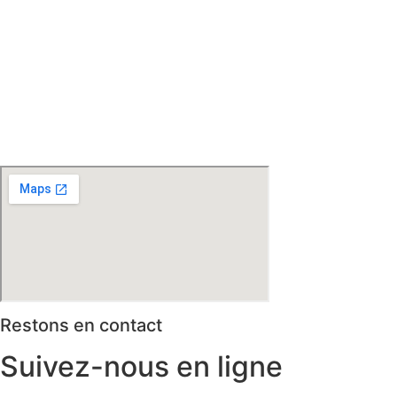
– St Jans Cappel –
Ste Marie Cappel – Caestre –
Steenwerck – Steenvoorde – Hazebrouck – Merris –
Berthen – Marcq en Baroeul – Mouvaux – Lomme –
Wambrechies – Wasquehal – Tourcoing – Roubaix –
Bondues – Marquette lez Lille – La Madeleine – Villeneuve
d’Ascq – Englos – Linselles – Erquinghem – Pérenchies –
Mons en Baroeul – Croix
* selon conditions générales de vente
Restons en contact
Suivez-nous en ligne