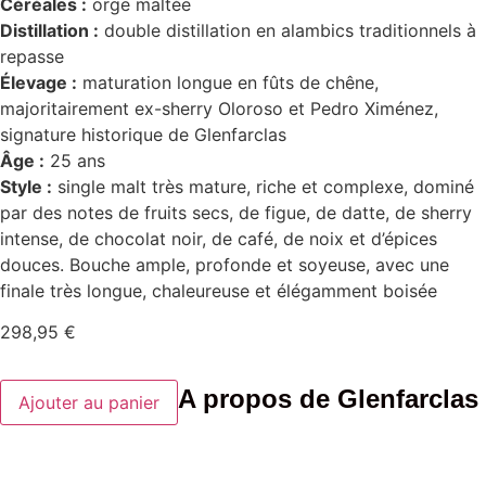
Céréales :
orge maltée
Distillation :
double distillation en alambics traditionnels à
repasse
Élevage :
maturation longue en fûts de chêne,
majoritairement ex-sherry Oloroso et Pedro Ximénez,
signature historique de Glenfarclas
Âge :
25 ans
Style :
single malt très mature, riche et complexe, dominé
par des notes de fruits secs, de figue, de datte, de sherry
intense, de chocolat noir, de café, de noix et d’épices
douces. Bouche ample, profonde et soyeuse, avec une
finale très longue, chaleureuse et élégamment boisée
298,95
€
quantité
A propos de Glenfarclas
Ajouter au panier
de
Glenfarclas
25ans
43%