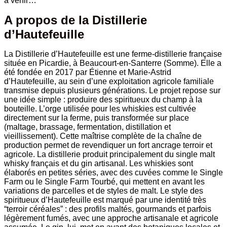
à venir…
A propos de la Distillerie
d’Hautefeuille
La Distillerie d’Hautefeuille est une ferme-distillerie française
située en Picardie, à Beaucourt-en-Santerre (Somme). Elle a
été fondée en 2017 par Étienne et Marie-Astrid
d’Hautefeuille, au sein d’une exploitation agricole familiale
transmise depuis plusieurs générations. Le projet repose sur
une idée simple : produire des spiritueux du champ à la
bouteille. L’orge utilisée pour les whiskies est cultivée
directement sur la ferme, puis transformée sur place
(maltage, brassage, fermentation, distillation et
vieillissement). Cette maîtrise complète de la chaîne de
production permet de revendiquer un fort ancrage terroir et
agricole. La distillerie produit principalement du single malt
whisky français et du gin artisanal. Les whiskies sont
élaborés en petites séries, avec des cuvées comme le Single
Farm ou le Single Farm Tourbé, qui mettent en avant les
variations de parcelles et de styles de malt. Le style des
spiritueux d’Hautefeuille est marqué par une identité très
“terroir céréales” : des profils maltés, gourmands et parfois
légèrement fumés, avec une approche artisanale et agricole