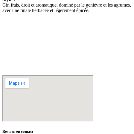
Gin frais, droit et aromatique, dominé par le genièvre et les agrumes,
avec une finale herbacée et légèrement épicée.
D
isponible chez
Gare à la Cave
à Bailleul – Hauts de France – Flandres – 59
Livraisons gratuites
sur BAILLEUL /
et sous conditions
en périphérie et sur LILLE et sa
métropole * – Armentières – Nieppe – Méteren – La Chapelle d’Armentières – Boeschèpe
– St Jans Cappel –
Ste Marie Cappel – Caestre – Steenwerck – Steenvoorde –
Hazebrouck – Merris – Berthen – Marcq en Baroeul – Mouvaux – Lomme –
Wambrechies – Wasquehal – Tourcoing – Roubaix – Bondues – Marquette lez Lille – La
Madeleine – Villeneuve d’Ascq – Englos – Linselles – Erquinghem – Pérenchies – Mons en
Baroeul – Croix
* selon conditions générales de vente
Restons en contact