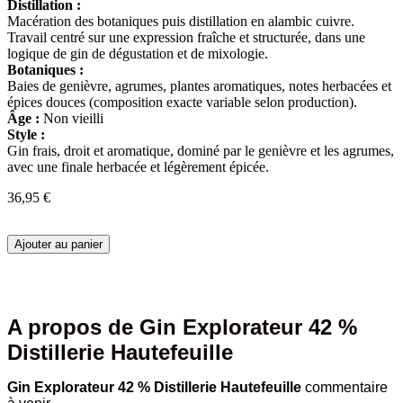
Distillation :
Macération des botaniques puis distillation en alambic cuivre.
Travail centré sur une expression fraîche et structurée, dans une
logique de gin de dégustation et de mixologie.
Botaniques :
Baies de genièvre, agrumes, plantes aromatiques, notes herbacées et
épices douces (composition exacte variable selon production).
Âge :
Non vieilli
Style :
Gin frais, droit et aromatique, dominé par le genièvre et les agrumes,
avec une finale herbacée et légèrement épicée.
36,95
€
quantité
Ajouter au panier
de
Gin
Explorateur
42
%
A propos de Gin Explorateur 42 %
Distillerie
Distillerie Hautefeuille
Hautefeuille
Gin Explorateur 42 % Distillerie Hautefeuille
commentaire