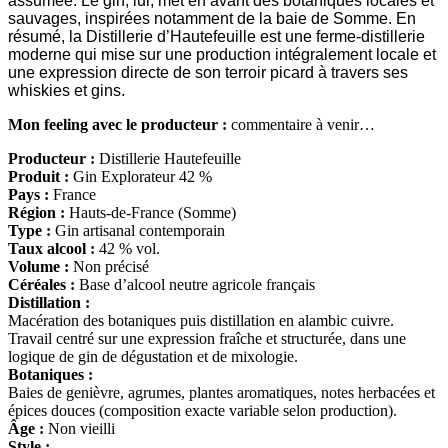
assumée. Le gin, lui, met en avant des botaniques locales et
sauvages, inspirées notamment de la baie de Somme. En
résumé, la Distillerie d’Hautefeuille est une ferme-distillerie
moderne qui mise sur une production intégralement locale et
une expression directe de son terroir picard à travers ses
whiskies et gins.
Mon feeling avec le producteur :
commentaire à venir…
Producteur :
Distillerie Hautefeuille
Produit :
Gin Explorateur 42 %
Pays :
France
Région :
Hauts-de-France (Somme)
Type :
Gin artisanal contemporain
Taux alcool :
42 % vol.
Volume :
Non précisé
Céréales :
Base d’alcool neutre agricole français
Distillation :
Macération des botaniques puis distillation en alambic cuivre.
Travail centré sur une expression fraîche et structurée, dans une
logique de gin de dégustation et de mixologie.
Botaniques :
Baies de genièvre, agrumes, plantes aromatiques, notes herbacées et
épices douces (composition exacte variable selon production).
Âge :
Non vieilli
Style :