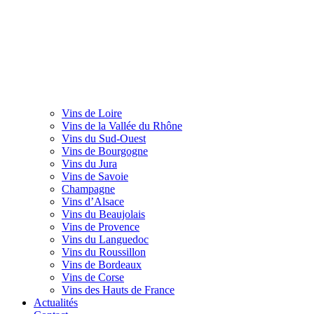
Vins de Loire
Vins de la Vallée du Rhône
Vins du Sud-Ouest
Vins de Bourgogne
Vins du Jura
Vins de Savoie
Champagne
Vins d’Alsace
Vins du Beaujolais
Vins de Provence
Vins du Languedoc
Vins du Roussillon
Vins de Bordeaux
Vins de Corse
Vins des Hauts de France
Actualités