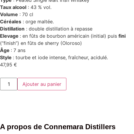
Type
: Peated Single Malt Irish Whiskey
Taux alcool
: 43 % vol.
Volume
: 70 cl
Céréales
: orge maltée.
Distillation
: double distillation à repasse
Elevage
: en fûts de bourbon américain (initial) puis
fini
(“finish”) en fûts de sherry (Oloroso)
Âge
: 7 ans
Style
: tourbe et iode intense, fraîcheur, acidulé.
47,95
€
Ajouter au panier
A propos de Connemara Distillers