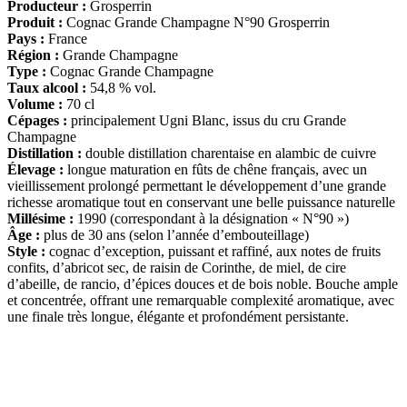
Producteur :
Grosperrin
Produit :
Cognac Grande Champagne N°90 Grosperrin
Pays :
France
Région :
Grande Champagne
Type :
Cognac Grande Champagne
Taux alcool :
54,8 % vol.
Volume :
70 cl
Cépages :
principalement Ugni Blanc, issus du cru Grande
Champagne
Distillation :
double distillation charentaise en alambic de cuivre
Élevage :
longue maturation en fûts de chêne français, avec un
vieillissement prolongé permettant le développement d’une grande
richesse aromatique tout en conservant une belle puissance naturelle
Millésime :
1990 (correspondant à la désignation « N°90 »)
Âge :
plus de 30 ans (selon l’année d’embouteillage)
Style :
cognac d’exception, puissant et raffiné, aux notes de fruits
confits, d’abricot sec, de raisin de Corinthe, de miel, de cire
d’abeille, de rancio, d’épices douces et de bois noble. Bouche ample
et concentrée, offrant une remarquable complexité aromatique, avec
une finale très longue, élégante et profondément persistante.
D
isponible chez
Gare à la Cave
à Bailleul – Hauts de France – Flandres – 59
Livraisons gratuites
sur BAILLEUL /
et sous conditions
en périphérie et sur LILLE et sa
métropole * – Armentières – Nieppe – Méteren – La Chapelle d’Armentières – Boeschèpe