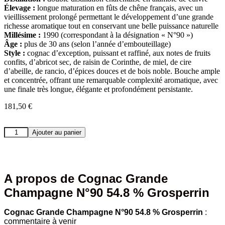
Élevage :
longue maturation en fûts de chêne français, avec un
vieillissement prolongé permettant le développement d’une grande
richesse aromatique tout en conservant une belle puissance naturelle
Millésime :
1990 (correspondant à la désignation « N°90 »)
Âge :
plus de 30 ans (selon l’année d’embouteillage)
Style :
cognac d’exception, puissant et raffiné, aux notes de fruits
confits, d’abricot sec, de raisin de Corinthe, de miel, de cire
d’abeille, de rancio, d’épices douces et de bois noble. Bouche ample
et concentrée, offrant une remarquable complexité aromatique, avec
une finale très longue, élégante et profondément persistante.
181,50
€
quantité
Ajouter au panier
de
Cognac
Grande
Champagne
N°90
A propos de Cognac Grande
54.8
Champagne N°90 54.8 % Grosperrin
%
Grosperrin
Cognac Grande Champagne N°90 54.8 % Grosperrin
:
commentaire à venir