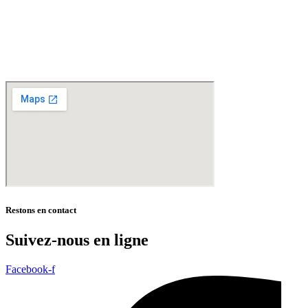
– St Jans Cappel –
Ste Marie Cappel – Caestre – Steenwerck – Steenvoorde –
Hazebrouck – Merris – Berthen – Marcq en Baroeul – Mouvaux – Lomme –
Wambrechies – Wasquehal – Tourcoing – Roubaix – Bondues – Marquette lez Lille – La
Madeleine – Villeneuve d’Ascq – Englos – Linselles – Erquinghem – Pérenchies – Mons en
Baroeul – Croix
* selon conditions générales de vente
Restons en contact
Suivez-nous en ligne
Facebook-f