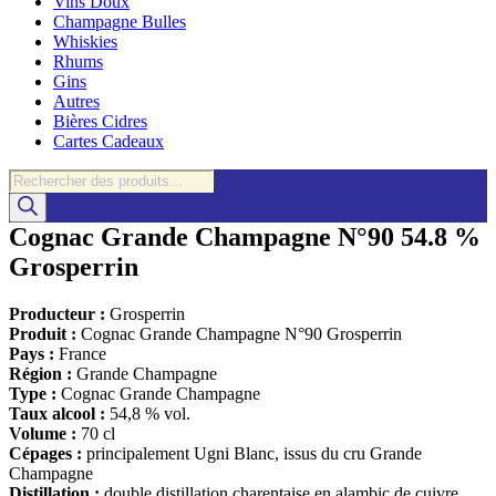
Vins Doux
Champagne Bulles
Whiskies
Rhums
Gins
Autres
Bières Cidres
Cartes Cadeaux
Recherche
de
produits
Cognac Grande Champagne N°90 54.8 %
Grosperrin
Producteur :
Grosperrin
Produit :
Cognac Grande Champagne N°90 Grosperrin
Pays :
France
Région :
Grande Champagne
Type :
Cognac Grande Champagne
Taux alcool :
54,8 % vol.
Volume :
70 cl
Cépages :
principalement Ugni Blanc, issus du cru Grande
Champagne
Distillation :
double distillation charentaise en alambic de cuivre