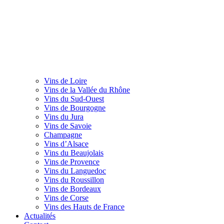
Vins de Loire
Vins de la Vallée du Rhône
Vins du Sud-Ouest
Vins de Bourgogne
Vins du Jura
Vins de Savoie
Champagne
Vins d’Alsace
Vins du Beaujolais
Vins de Provence
Vins du Languedoc
Vins du Roussillon
Vins de Bordeaux
Vins de Corse
Vins des Hauts de France
Actualités