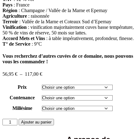
Pays
: France
Région
: Champagne / Vallée de la Marne et Epernay
Agriculture
: raisonnée
Terroir
: Vallée de la Marne et Coteaux Sud d’Epernay
Vinification
: vinification majoritairement cuves basse température,
50 % de vins de réserve, 50 mois sur lattes.
Accord Mets et Vins
: à table impérativement, profondeur, finesse.
T° de Service
: 9°C
Vous recherchez d’autres cuvées de ce domaine, nous pouvons
vous les commander !
Plage
56,95
€
–
117,00
€
de
prix :
Prix
56,95 €
à
Contenance
117,00 €
Millésime
quantité
Ajouter au panier
de
Champagne
Billecart-