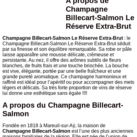
A propos de
Salmon
Champagne
Le
Réserve
Billecart-Salmon Le
Extra-
Réserve Extra-Brut
Brut
Champagne Billecart-Salmon Le Réserve Extra-Brut
: le
Champagne Billecart-Salmon Le Réserve Extra-Brut séduit
par sa finesse et son équilibre remarquable. Sa robe or pâle
laisse apparaître une mousse délicate, crémeuse et
persistante. Au nez, il offre des arômes subtils de fleurs
blanches, de fruits frais et une touche briochée. La bouche
est vive, élégante, portée par une belle fraîcheur et une
grande pureté aromatique. Ce champagne harmonieux et
raffiné est idéal pour l’apéritif ou pour accompagner des mets
légers et délicats. Sa très forte proportion de vins de réserve
lui donne une esthétique sans égale
!!!!
A propos du Champagne Billecart-
Salmon
Fondée en 1818 à Mareuil-sur-Aÿ, la maison de
Champagne Billecart-Salmon
est l’une des plus anciennes
maisons familiales de la région. Elle est née de l’union de