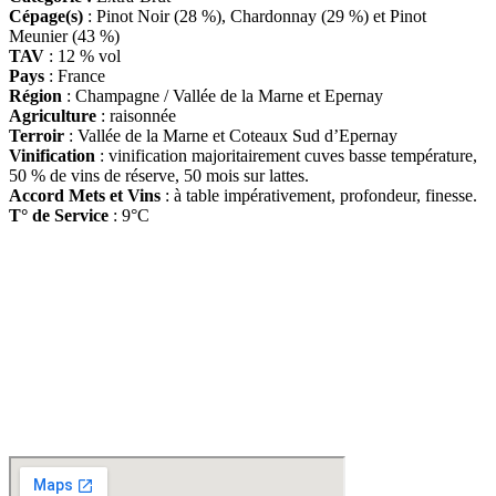
Cépage(s)
: Pinot Noir (28 %), Chardonnay (29 %) et Pinot
Meunier (43 %)
TAV
: 12 % vol
Pays
: France
Région
: Champagne / Vallée de la Marne et Epernay
Agriculture
: raisonnée
Terroir
: Vallée de la Marne et Coteaux Sud d’Epernay
Vinification
: vinification majoritairement cuves basse température,
50 % de vins de réserve, 50 mois sur lattes.
Accord Mets et Vins
: à table impérativement, profondeur, finesse.
T° de Service
: 9°C
D
isponible chez
Gare à la Cave
à Bailleul – Hauts de France – Flandres – 59
Livraisons gratuites
sur BAILLEUL /
et sous conditions
en périphérie et sur LILLE et sa
métropole * – Armentières – Nieppe – Méteren – La Chapelle d’Armentières – Boeschèpe
– St Jans Cappel –
Ste Marie Cappel – Caestre – Steenwerck – Steenvoorde –
Hazebrouck – Merris – Berthen – Marcq en Baroeul – Mouvaux – Lomme –
Wambrechies – Wasquehal – Tourcoing – Roubaix – Bondues – Marquette lez Lille – La
Madeleine – Villeneuve d’Ascq – Englos – Linselles – Erquinghem – Pérenchies – Mons en
Baroeul – Croix
* selon conditions générales de vente