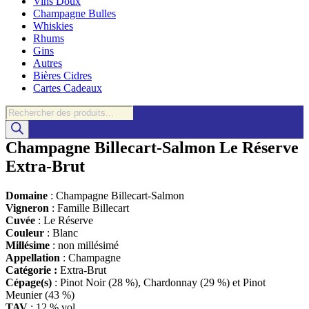
Vins Doux
Champagne Bulles
Whiskies
Rhums
Gins
Autres
Bières Cidres
Cartes Cadeaux
Recherche
de
produits
Champagne Billecart-Salmon Le Réserve
Extra-Brut
Domaine
: Champagne Billecart-Salmon
Vigneron
: Famille Billecart
Cuvée
: Le Réserve
Couleur
: Blanc
Millésime
: non millésimé
Appellation
: Champagne
Catégorie :
Extra-Brut
Cépage(s)
: Pinot Noir (28 %), Chardonnay (29 %) et Pinot
Meunier (43 %)
TAV
: 12 % vol