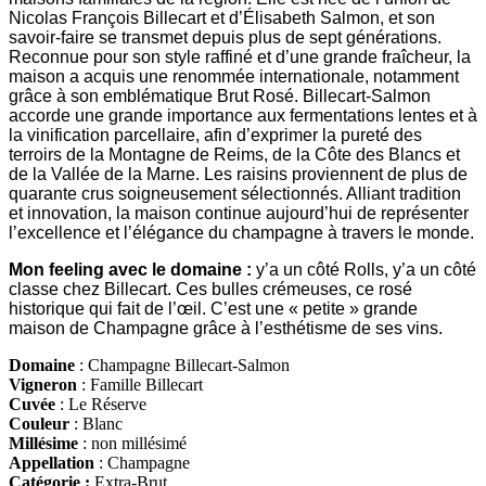
Nicolas François Billecart et d’Élisabeth Salmon, et son
savoir-faire se transmet depuis plus de sept générations.
Reconnue pour son style raffiné et d’une grande fraîcheur, la
maison a acquis une renommée internationale, notamment
grâce à son emblématique Brut Rosé. Billecart-Salmon
accorde une grande importance aux fermentations lentes et à
la vinification parcellaire, afin d’exprimer la pureté des
terroirs de la Montagne de Reims, de la Côte des Blancs et
de la Vallée de la Marne. Les raisins proviennent de plus de
quarante crus soigneusement sélectionnés. Alliant tradition
et innovation, la maison continue aujourd’hui de représenter
l’excellence et l’élégance du champagne à travers le monde.
Mon feeling avec le domaine :
y’a un côté Rolls, y’a un côté
classe chez Billecart. Ces bulles crémeuses, ce rosé
historique qui fait de l’œil. C’est une « petite » grande
maison de Champagne grâce à l’esthétisme de ses vins.
Domaine
: Champagne Billecart-Salmon
Vigneron
: Famille Billecart
Cuvée
: Le Réserve
Couleur
: Blanc
Millésime
: non millésimé
Appellation
: Champagne
Catégorie :
Extra-Brut