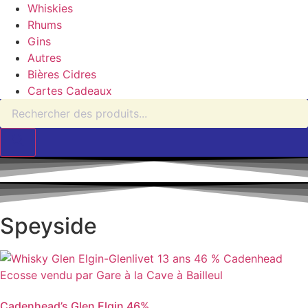
Whiskies
Rhums
Gins
Autres
Bières Cidres
Cartes Cadeaux
Recherche
de
produits
Speyside
Cadenhead’s Glen Elgin 46%