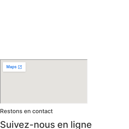
Nieppe – Méteren – La Chapelle d’Armentières – Boeschèpe
– St Jans Cappel –
Ste Marie Cappel – Caestre –
Steenwerck – Steenvoorde – Hazebrouck – Merris –
Berthen – Marcq en Baroeul – Mouvaux – Lomme –
Wambrechies – Wasquehal – Tourcoing – Roubaix –
Bondues – Marquette lez Lille – La Madeleine – Villeneuve
d’Ascq – Englos – Linselles – Erquinghem – Pérenchies –
Mons en Baroeul – Croix
* selon conditions générales de vente
Restons en contact
Suivez-nous en ligne