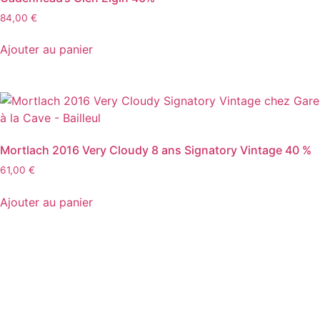
84,00
€
Ajouter au panier
Mortlach 2016 Very Cloudy 8 ans Signatory Vintage 40 %
61,00
€
Ajouter au panier
D
isponible chez
Gare à la Cave
à Bailleul – Hauts de
France – Flandres – 59
Livraisons gratuites
sur BAILLEUL /
et sous conditions
en
périphérie et sur LILLE et sa métropole * – Armentières –