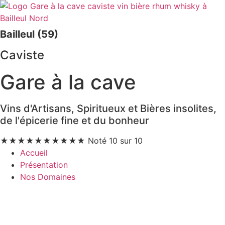
Bailleul (59)
Caviste
Gare à la cave
Vins d'Artisans, Spiritueux et Bières insolites,
de l'épicerie fine et du bonheur
★
★
★
★
★
★
★
★
★
★
Noté 10 sur 10
Accueil
Présentation
Nos Domaines