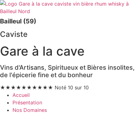
Bailleul (59)
Caviste
Gare à la cave
Vins d'Artisans, Spiritueux et Bières insolites,
de l'épicerie fine et du bonheur
★
★
★
★
★
★
★
★
★
★
Noté 10 sur 10
Accueil
Présentation
Nos Domaines